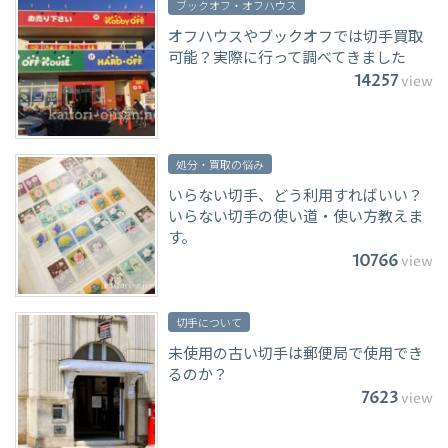
ブックオフ・オフハウス
オフハウスやブックオフでは切手買取
可能？実際に行って調べてきました
14257
view
処分・買取の悩み
いらない切手、どう利用すればいい？
いらない切手の使い道・使い方教えま
す。
10766
view
切手について
未使用の古い切手は郵便局で使用でき
るのか？
7623
view