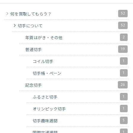
52
何を買取してもらう？
52
切手について
2
年賀はがき・その他
19
普通切手
1
コイル切手
1
切手帳・ペーン
26
記念切手
1
ふるさと切手
1
オリンピック切手
5
切手趣味週間
1
国際文通週間