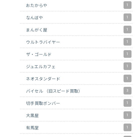
1
おたからや
1
なんぼや
1
まんがく屋
1
ウルトラバイヤー
1
ザ・ゴールド
1
ジュエルカフェ
1
ネオスタンダード
3
バイセル （旧スピード買取）
1
切手買取ボンバー
1
大黒屋
1
有馬堂