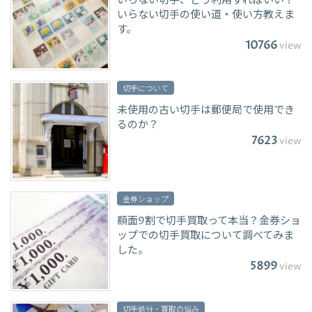
いらない切手、どう利用すればいい？
いらない切手の使い道・使い方教えま
す。
10766
view
切手について
未使用の古い切手は郵便局で使用でき
るのか？
7623
view
金券ショップ
額面9割で切手買取って本当？金券ショ
ップでの切手買取について調べてみま
した。
5899
view
切手処分・買取の悩み