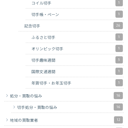
1
コイル切手
1
切手帳・ペーン
26
記念切手
1
ふるさと切手
1
オリンピック切手
5
切手趣味週間
1
国際文通週間
1
年賀切手・お年玉切手
16
処分・買取の悩み
16
切手処分・買取の悩み
12
地域の買取業者