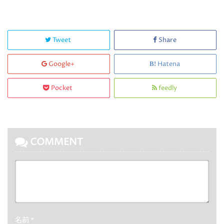
Tweet
Share
Google+
Hatena
Pocket
feedly
COMMENT
名前
*