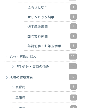
1
ふるさと切手
1
オリンピック切手
5
切手趣味週間
1
国際文通週間
1
年賀切手・お年玉切手
16
処分・買取の悩み
16
切手処分・買取の悩み
12
地域の買取業者
1
京都府
1
兵庫県