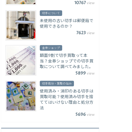
10767
view
切手について
未使用の古い切手は郵便局で
使用できるのか？
7623
view
金券ショップ
額面9割で切手買取って本
当？金券ショップでの切手買
取について調べてみました。
5899
view
切手処分・買取の悩み
使用済み・消印のある切手は
買取可能？使用済み切手を捨
ててはいけない理由と処分方
法
5696
view