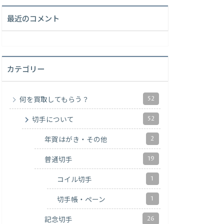
最近のコメント
カテゴリー
52
何を買取してもらう？
52
切手について
2
年賀はがき・その他
19
普通切手
1
コイル切手
1
切手帳・ペーン
26
記念切手