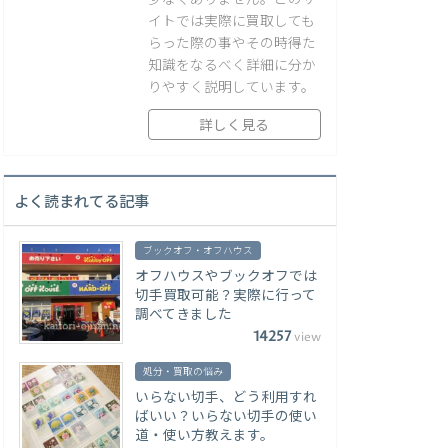
イトでは実際に買取しても
らった際の事やその時得た
知識をなるべく詳細に分か
りやすく説明しています。
詳しく見る
よく読まれてる記事
ブックオフ・オフハウス
オフハウスやブックオフでは
切手買取可能？実際に行って
調べてきました
14257
view
処分・買取の悩み
いらない切手、どう利用すれ
ばいい？いらない切手の使い
道・使い方教えます。